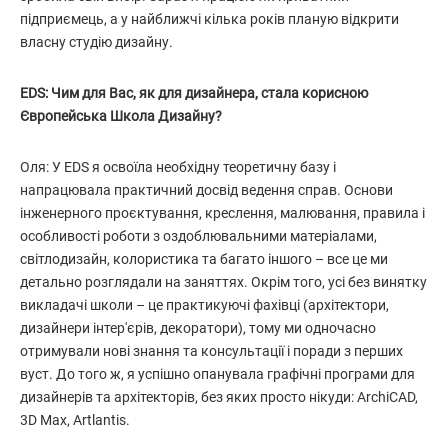
підприємець, а у найближчі кілька років планую відкрити
власну студію дизайну.
EDS: Чим для Вас, як для дизайнера, стала корисною
Європейська Школа Дизайну?
Оля: У EDS я освоїла необхідну теоретичну базу і
напрацювала практичний досвід ведення справ. Основи
інженерного проєктування, креслення, малювання, правила і
особливості роботи з оздоблювальними матеріалами,
світлодизайн, колористика та багато іншого – все це ми
детально розглядали на заняттях. Окрім того, усі без винятку
викладачі школи – це практикуючі фахівці (архітектори,
дизайнери інтер'єрів, декоратори), тому ми одночасно
отримували нові знання та консультації і поради з перших
вуст. До того ж, я успішно опанувала графічні програми для
дизайнерів та архітекторів, без яких просто нікуди: ArchiCAD,
3D Max, Artlantis.