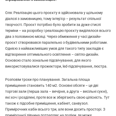
Оля: Реалізацію цього проєкту я здійснювала у щільному
діалозі з замовницею, тому інтер'єр – результат спільної
творчості. Проєкт потрібно було зробити за дуже стислі
терміни – на розробку і реалізацію проєкту виділялося всього
два з половиною місяці. Через обмеження у часі дизайн-
проєкт створювався паралельно з будівельними роботами.
Однією з найважливіших умов для такого типу закладів є
відтворення оптимального освітлення – світло-дизайн.
Основою стало зональне підсвічування, для якого
використовувалися прожектори, led-підсвічування, люстра.
Розповім трохи про планування. Загальна площа
приміщення становить 140 м2. Основні обсяги – це дві
торгові зали (перша зала – вечірня, а друга – весільні сукні),
які хоч і розділені, проте все ж зберігають свою цілісність. Тут
також є підсобне приміщення, кабінет, санвузол.
Примірочних кабін всього три, але вони досить просторі. З
примірочної дівчина потрапляє на подіум, де може