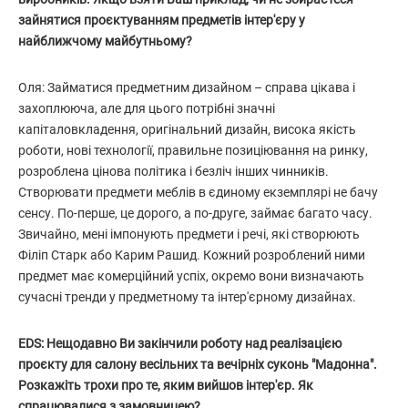
зайнятися проєктуванням предметів інтер'єру у
найближчому майбутньому?
Оля: Займатися предметним дизайном – справа цікава і
захоплююча, але для цього потрібні значні
капіталовкладення, оригінальний дизайн, висока якість
роботи, нові технології, правильне позиціювання на ринку,
розроблена цінова політика і безліч інших чинників.
Створювати предмети меблів в єдиному екземплярі не бачу
сенсу. По-перше, це дорого, а по-друге, займає багато часу.
Звичайно, мені імпонують предмети і речі, які створюють
Філіп Старк або Карим Рашид. Кожний розроблений ними
предмет має комерційний успіх, окремо вони визначають
сучасні тренди у предметному та інтер'єрному дизайнах.
EDS: Нещодавно Ви закінчили роботу над реалізацією
проєкту для салону весільних та вечірніх суконь "Мадонна".
Розкажіть трохи про те, яким вийшов інтер'єр. Як
спрацювалися з замовницею?