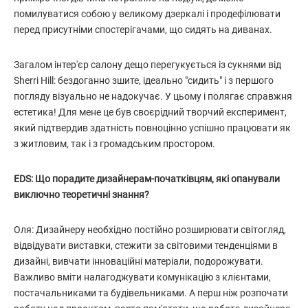
помилуватися собою у великому дзеркалі і продефілювати
перед присутніми спостерігачами, що сидять на диванах.
Загалом інтер'єр салону дещо перегукується із сукнями від
Sherri Hill: бездоганно зшите, ідеально "сидить" і з першого
погляду візуально не надокучає. У цьому і полягає справжня
естетика! Для мене це був своєрідний творчий експеримент,
який підтвердив здатність повноцінно успішно працювати як
з житловим, так і з громадським простором.
EDS: Що порадите дизайнерам-початківцям, які опанували
виключно теоретичні знання?
Оля: Дизайнеру необхідно постійно розширювати світогляд,
відвідувати виставки, стежити за світовими тенденціями в
дизайні, вивчати інноваційні матеріали, подорожувати.
Важливо вміти налагоджувати комунікацію з клієнтами,
постачальниками та будівельниками. А перш ніж розпочати