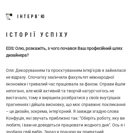
ІНТЕРВ'Ю
ІСТОРІЇ УСПІХУ
EDS: Олю, розкажіть, з чого почався Ваш професійний шлях
дизайнера?
Оля: Декоруванням та проєктуванням інтер'єрів я зайнялася
не відразу. Спочатку закінчила факультет міжнародної
економіки і тривалий час працювала за фахом. Справи йшли
непогано, але моїй активній та творчій натурі чогось не
вистачало, тому я вирішила розібратися у своїх внутрішніх
прагненнях і дійшла висновку, що моє справжнє покликання
– це дизайн, зокрема, інтер'єрний. Я завжди згадую слова
Конфуція, які звучать приблизно так: "Оберіть роботу, яку ви
любите, і вам не доведеться працювати жодного дня". Ось я і
зробила свій вибір. Зараз я працюю як приватний