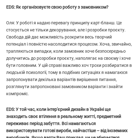
EDS: Як організовуєте свою роботу з замовником?
Оля: У роботі я надаю перевагу принципу карт-бланш. Це
стосується не тільки декорування, але і розробки проєкту.
Свобода дій дає можливість розкрити весь творчий
потенціал і повністю насолодитися процесом. Хоча, звичайно,
трапляються випадки, коли замовник хоче безпосередньо
долучитись до розробки проєкту, наполягає на своєму і хоче
бути головним. У цій справі важливо хоч трохи розбиратися в
людській психології, тому в подібних ситуаціях я намагаюся
запропонувати декілька варіантів вирішення питання,
розглянути запропоновані замовником варіанти і знайти
компроміс.
EDS: У той час, коли інтер'єрний дизайн в Україні ще
знаходить своє втілення в реальному житті, предметний
переживає період забуття. Всі намагаються
використовувати готові вироби, найчастіше
– від
іноземних
виробників. Якщо взяти Ваш приклад, чи не збираєтеся