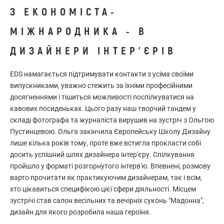
З ЕКОНОМІСТА-
МІЖНАРОДНИКА - В
ДИЗАЙНЕРИ ІНТЕР'ЄРІВ
EDS намагається підтримувати контакти з усіма своїми
випускниками, уважно стежить за їхніми професійними
досягненнями і тішиться можливості поспілкуватися на
кавових посиденьках. Цього разу наш творчий тандем у
складі фотографа та журналіста вирушив на зустріч з Ольгою
Пустинцевою. Ольга закінчила Європейську Школу Дизайну
лише кілька років тому, проте вже встигла прокласти собі
досить успішний шлях дизайнера інтер'єру. Спілкування
пройшло у форматі розгорнутого інтерв'ю. Впевнені, розмову
варто прочитати як практикуючим дизайнерам, так і всім,
хто цікавиться специфікою цієї сфери діяльності. Місцем
зустрічі став салон весільних та вечірніх суконь "Мадонна",
дизайн для якого розробила наша героїня.