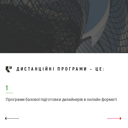
ДИСТАНЦIЙНI ПРОГРАМИ – ЦЕ:
1
2
Програми базової підготовки дизайнерів в онлайн форматі
Ак
пр