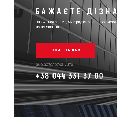
БАЖАЄТЕ ДІЗН
Зв'яжіться з нами, ми з радістю поспілкуємося
на всі запитання
НАПИШІТЬ НАМ
або зателефонуйте
+38 044 331 37 00