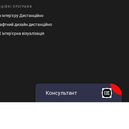
НЦIЙНI ПРОГРАМИ
 інтер'єру Дистанцiйно
фтний дизайн дистанційно
 інтер'єрна візуалізація