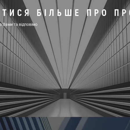
АТИСЯ БІЛЬШЕ ПРО П
 з Вами та відповімо