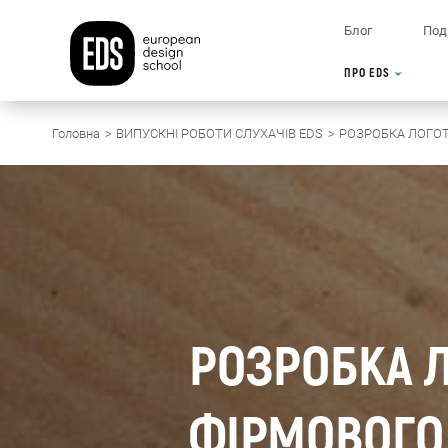
Блог
Поді
ПРО EDS
Головна
ВИПУСКНІ РОБОТИ СЛУХАЧІВ EDS
РОЗРОБКА ЛОГОТ
РОЗРОБКА Л
ФІРМОВОГО