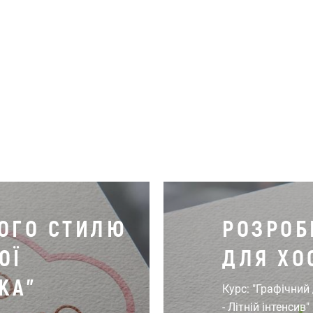
ОГО СТИЛЮ
РОЗРОБ
ОЇ
ДЛЯ ХО
КА"
Курс: "Графічний
- Літній інтенсив"