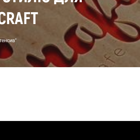
CRAFT
нтенсив"