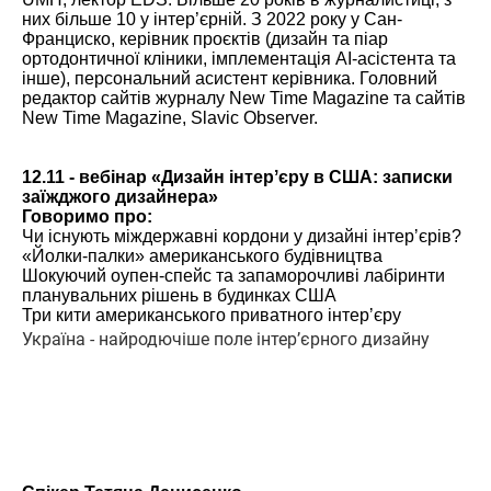
них більше 10 у інтер’єрній. З 2022 року у Сан-
Франциско, керівник проєктів (дизайн та піар
ортодонтичної кліники, імплементація AI-асістента та
інше), персональний асистент керівника. Головний
редактор сайтів журналу New Time Magazine та сайтів
New Time Magazine, Slavic Observer.
12.11 - вебінар «Дизайн інтерʼєру в США: записки
заїжджого дизайнера»
Говоримо про:
Чи існують міждержавні кордони у дизайні інтерʼєрів?
«Йолки-палки» американського будівництва
Шокуючий оупен-спейс та запаморочливі лабіринти
планувальних рішень в будинках США
Три кити американського приватного інтерʼєру
Україна - найродючіше поле інтерʼєрного дизайну