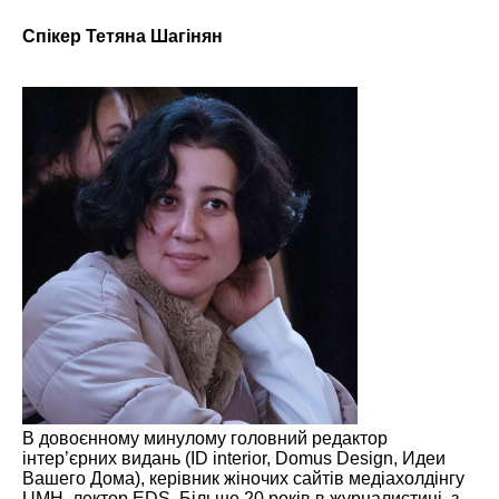
Спікер Тетяна Шагінян
В довоєнному минулому головний редактор
інтер’єрних видань (ID interior, Domus Design, Идеи
Вашего Дома), керівник жіночих сайтів медіахолдінгу
UMH, лектор EDS. Більше 20 років в журналистиці, з