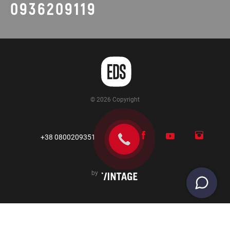
0936209119
© 2026 Copyright
+38 0800209351
by