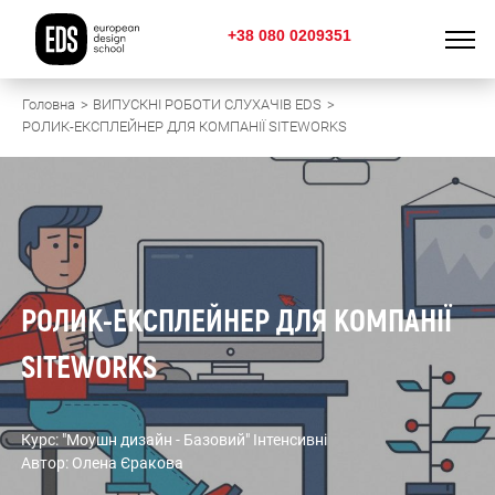
+38 080 0209351
Головна
ВИПУСКНІ РОБОТИ СЛУХАЧІВ EDS
РОЛИК-ЕКСПЛЕЙНЕР ДЛЯ КОМПАНІЇ SITEWORKS
РОЛИК-ЕКСПЛЕЙНЕР ДЛЯ КОМПАНІЇ
SITEWORKS
Курс: "Моушн дизайн - Базовий" Інтенсивні
Автор: Олена Єракова