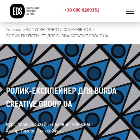
+38 080 0209351
Головна
ВИПУСКНІ РОБОТИ СЛУХАЧІВ EDS
РОЛИК-ЕКСПЛЕЙНЕР ДЛЯ BURDA CREATIVE GROUP UA
РОЛИК-ЕКСПЛЕЙНЕР ДЛЯ BURDA
CREATIVE GROUP UA
Курс: "Моушн дизайн - Базовий" Інтенсивні
Автор: Тамара Олексейчук