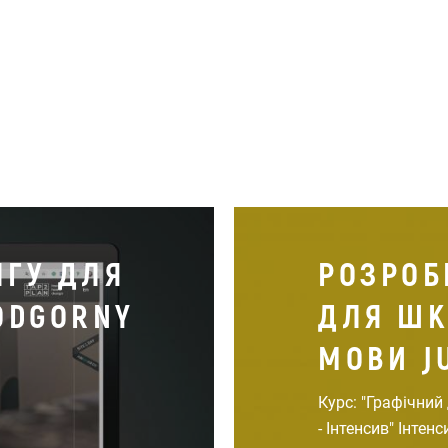
НГУ ДЛЯ
РОЗРОБ
ODGORNY
ДЛЯ ШК
МОВИ J
Курс: "Графічний
- Інтенсив" Інтенс