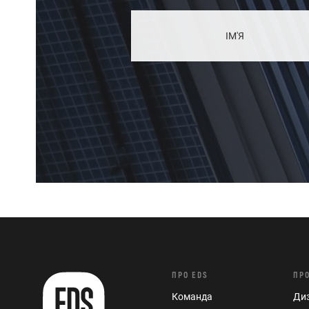
ПРО EDS
ПР
Команда
Диз