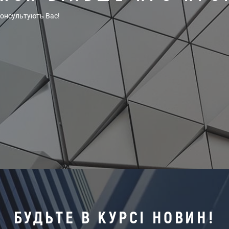
консультують Вас!
БУДЬТЕ В КУРСІ НОВИН!