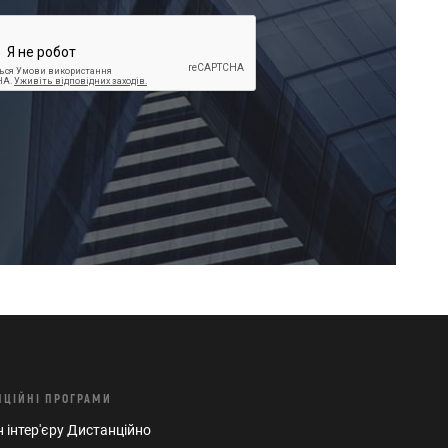
НЦIЙНI ПРОГРАМИ
 інтер'єру Дистанцiйно