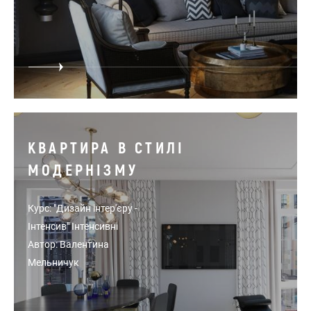
КВАРТИРА В СТИЛІ
МОДЕРНІЗМУ
Курс: "Дизайн інтер'єру -
Інтенсив" Інтенсивні
Автор: Валентина
Мельничук