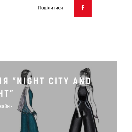
Поділитися
Я "NIGHT CITY AND
HT"
зайн -