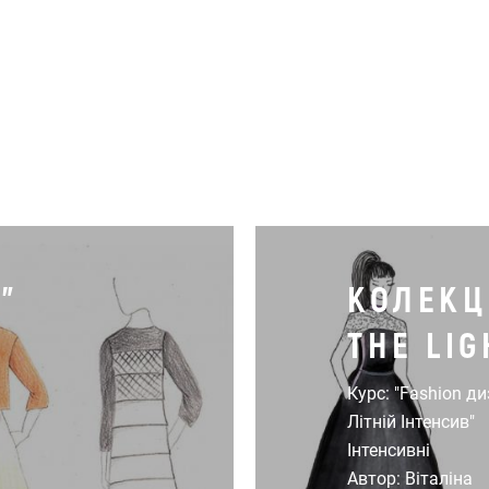
"
КОЛЕКЦІ
THE LIG
Курс: "Fashion ди
Літній Інтенсив"
Інтенсивні
Автор: Віталіна