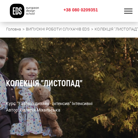
+38 080 0209351
Головна
ВИПУСКНІ РОБОТИ СЛУХАЧІВ EDS
КОЛЕКЦІЯ "ЛИСТОПАД"
КОЛЕКЦІЯ "ЛИСТОПАД"
Курс: "Fashion дизайн - Інтенсив" Інтенсивні
Автор: Валерія Міхальська