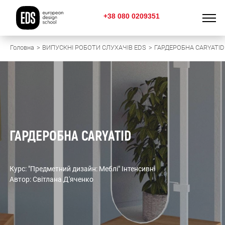
+38 080 0209351
Головна
ВИПУСКНІ РОБОТИ СЛУХАЧІВ EDS
ГАРДЕРОБНА CARYATID
ГАРДЕРОБНА CARYATID
Курс: "Предметний дизайн: Меблі" Інтенсивні
Автор: Світлана Д'яченко