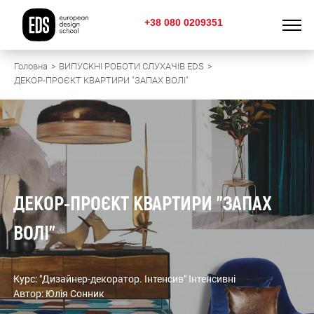
+38 080 0209351
Головна
ВИПУСКНІ РОБОТИ СЛУХАЧІВ EDS
ДЕКОР-ПРОЄКТ КВАРТИРИ "ЗАПАХ ВОЛІ"
ДЕКОР-ПРОЄКТ КВАРТИРИ "ЗАПАХ
ВОЛІ"
Курс: "Дизайнер-декоратор. Інтенсив" Інтенсивні
Автор: Юлія Сонник