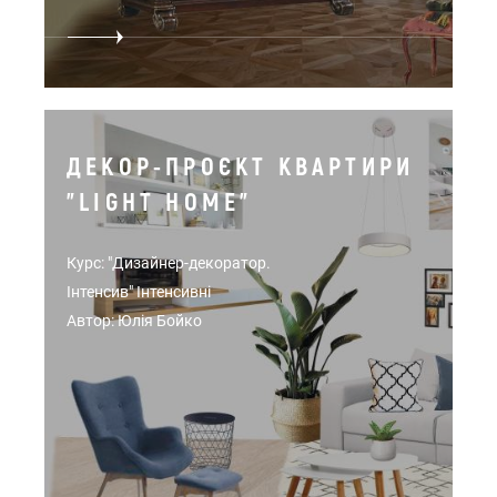
ДЕКОР-ПРОЄКТ КВАРТИРИ
"LIGHT HOME"
Курс: "Дизайнер-декоратор.
Інтенсив" Інтенсивні
Автор: Юлія Бойко