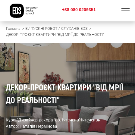
+38 080 0209351
Головна
ВИПУСКНІ РОБОТИ СЛУХАЧІВ EDS
ДЕКОР-ПРОЄКТ КВАРТИРИ "ВІД МРІЇ ДО РЕАЛЬНОСТІ"
ДЕКОР-ПРОЄКТ КВАРТИРИ "ВІД МРІЇ
ДО РЕАЛЬНОСТІ"
Курс: "Дизайнер-декоратор. Інтенсив" Інтенсивні
Автор: Наталія Пермінова