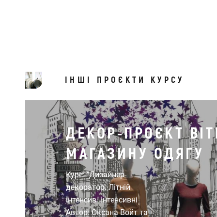
ІНШІ ПРОЄКТИ КУРСУ
ДЕКОР-ПРОЄКТ ВІ
МАГАЗИНУ ОДЯГУ
Курс: "Дизайнер-
декоратор. Літній
інтенсив" Інтенсивні
Автор: Оксана Войт та