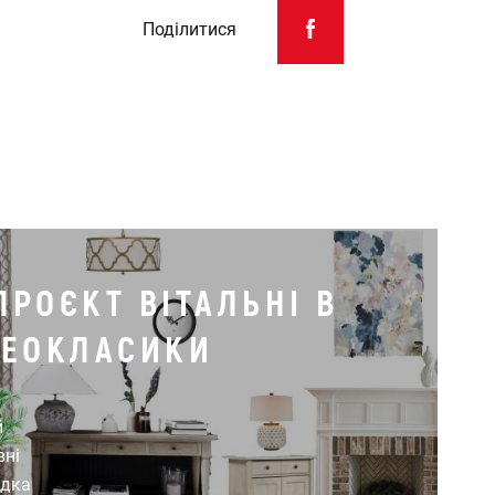
Поділитися
ПРОЄКТ ВІТАЛЬНІ В
НЕОКЛАСИКИ
й
вні
идка