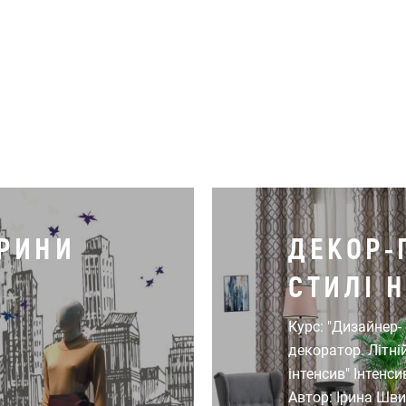
ТРИНИ
ДЕКОР-
СТИЛІ 
Курс: "Дизайнер-
декоратор. Літні
інтенсив" Інтенси
Автор: Ірина Шв