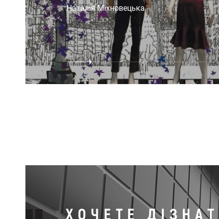
Наталія Міхновецька
ХОЧЕТЕ ДІЗНА