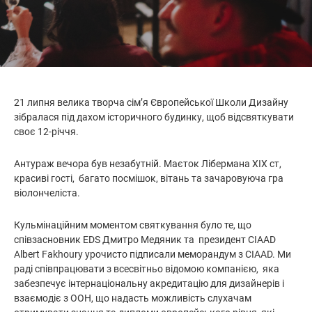
21 липня велика творча сім’я Європейської Школи Дизайну
зібралася під дахом історичного будинку, щоб відсвяткувати
своє 12-річчя.
Антураж вечора був незабутній. Маєток Лібермана
ХІХ ст
,
красиві гості, багато посмішок, вітань та зачаровуюча гра
віолончеліста.
Кульмінаційним моментом святкування було те, що
співзасновник EDS Дмитро Медяник та президент
CIAAD
Albert Fakhoury
урочисто підписали меморандум з
CIAAD. Ми
раді співпрацювати з всесвітньо відомою компанією, яка
забезпечує інтернаціональну акредитацію для дизайнерів і
взаємодіє з ООН, що надасть можливість слухачам