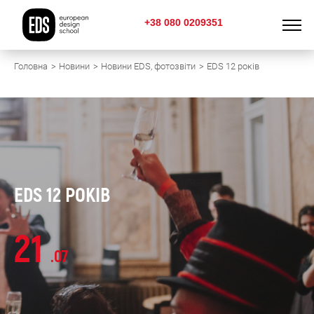
+38 080 0209351
Головна
Новини
Новини EDS, фотозвіти
EDS 12 років
EDS 12 РОКІВ
21
.07