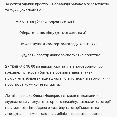
Та кожен вдалий простір — це завжди баланс між естетикою
та функціональністю.
— Як не загубитися серед трендів?
— Обирати те, що відгукується саме вам?
— Не жертвувати комфортом заради картинки?
— Будувати простір навколо свого стилю життя?
27 травня о 18:00
на відкритому занятті поговоримо про
головне:
як не розгубитись в розмаїтті ідей,
знайти
пріоритети, зберегти індивідуальність і створити гармонійний
простір, у якому хочеться жити.
Лекцію проведе
Олеся Нестеркова
- мистецтвознавиця;
журналістка у галузі інтер'єрного дизайну; викладачка історії
предметного, інтер'єрного дизайну та історії мистецтва
декорування. «Моя головна амбіція – говорити простою