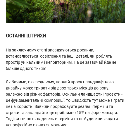
ОСТАННІ ШТРИХИ
На заключному етапі висаджуються рослини,
встановлюється освітлення та інші деталі, які роблять
простір унікальним і неповторним. На це зазвичай йде не
більше одного тижня.
Як бачимо, в середньому, по
вний проєкт ландшафтного
дизайну може тривати від двох-трьох місяців до року,
залежно від різних факторів. Оскільки ландшафтні проєкти -
це фундаментальні композиції, то швидкість тут може зіграти
не на користь. Завжди прораховуйте реальні терміни та
строки та закладайте ще приблизно 15% на форс-мажори.
Тоді ви точно вкладетесь в терміни та не будете виглядати
непрофесійно в очах замовника.