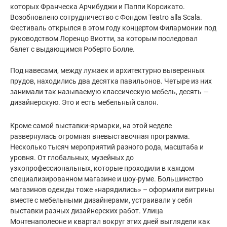
которых Франческа Арчибуджи и Паппи Корсикато.
Возобновлено сотрудничество с Фондом Teatro alla Scala.
Фестиваль открылся в этом году концертом Филармонии под
руководством Лоренцо Виотти, за которым последовал
балет с выдающимся Роберто Болле.
⠀
Под навесами, между лужаек и архитектурно выверенных
прудов, находились два десятка павильонов. Четыре из них
занимали так называемую классическую мебель, десять —
дизайнерскую. Это и есть мебельный салон.
Кроме самой выставки-ярмарки, на этой неделе
развернулась огромная вневыставочная программа.
Несколько тысяч мероприятий разного рода, масштаба и
уровня. От глобальных, музейных до
узкопрофессиональных, которые проходили в каждом
специализированном магазине и шоу-руме. Большинство
магазинов одежды тоже «нарядились» – оформили витрины
вместе с мебельными дизайнерами, устраивали у себя
выставки разных дизайнерских работ. Улица
Монтенаполеоне и квартал вокруг этих дней выглядели как