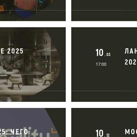
E 2025
10
ЛА
. 03
20
17:00
5: ЧЕГО
10
MO
. 12