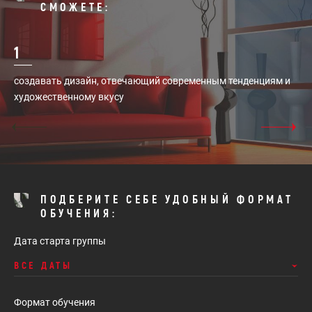
СМОЖЕТЕ:
1
2
создавать дизайн, отвечающий современным тенденциям и
тв
художественному вкусу
эр
ПОДБЕРИТЕ СЕБЕ УДОБНЫЙ ФОРМАТ
ОБУЧЕНИЯ:
Дата старта группы
ВСЕ ДАТЫ
Формат обучения