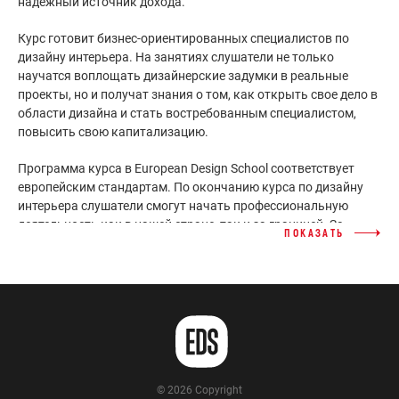
надежный источник дохода.
Курс готовит бизнес-ориентированных специалистов по
дизайну интерьера. На занятиях слушатели не только
научатся воплощать дизайнерские задумки в реальные
проекты, но и получат знания о том, как открыть свое дело в
области дизайна и стать востребованным специалистом,
повысить свою капитализацию.
Программа курса в European Design School соответствует
европейским стандартам. По окончанию курса по дизайну
интерьера слушатели смогут начать профессиональную
деятельность как в нашей стране, так и за границей. За
ПОКАЗАТЬ
достаточно короткий период времени вы сможете
полноценно освоить прибыльную и интересную
специальность в школе европейского уровня EDS.
Преимущества курса по дизайну
интерьера в школе EDS
Занятия у практикующих дизайнеров имеют свои
© 2026 Copyright