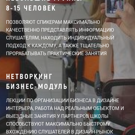
8-15 ЧЕЛОВЕК
ПОЗВОЛЯЮТ СПИКЕРАМ МАКСИМАЛЬНО
КАЧЕСТВЕННО ПРЕДСТАВЛЯТЬ ИНФОРМАЦИЮ
СЛУШАТЕЛЯМ, НАХОДИТЬ ИНДИВИДУАЛЬНЫЙ
ПОДХОД К КАЖДОМУ, А ТАКЖЕ ТЩАТЕЛЬНО
ПРОРАБАТЫВАТЬ ПРАКТИЧЕСКИЕ ЗАНЯТИЯ
НЕТВОРКИНГ
БИЗНЕС-МОДУЛЬ
ЛЕКЦИИ ПО ОРГАНИЗАЦИИ БИЗНЕСА В ДИЗАЙНЕ
ИНТЕРЬЕРА, РАБОТА НАД РЕАЛЬНЫМ ОБЪЕКТОМ И
ВЫЕЗДНЫЕ ЗАНЯТИЯ У ПАРТНЕРОВ ШКОЛЫ
СПОСОБСТВУЮТ МАКСИМАЛЬНО БЫСТРОМУ
ВХОЖДЕНИЮ СЛУШАТЕЛЕЙ В ДИЗАЙН-РЫНОК