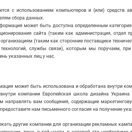
тся с использованием компьютеров и (или) средств а
елям сбора данных.
информация может быть доступна определенным категория
ционирования сайта (таким как администрация, отдел пр
 организациям (таким как сторонние поставщики техническ
технологий, службы связи), которым мы поручаем, пр
нь указанных лиц у нас.
рмация может быть использована и обработана внутри ко
внутри компании Европейская школа дизайна Украина о
ем направлять вам сообщения, содержащие маркетингов
не предоставите нам письменного согласия на получение ук
екать другие компании для организации рекламных кампан
ормации, лишь в той части, в которой это необходимо д