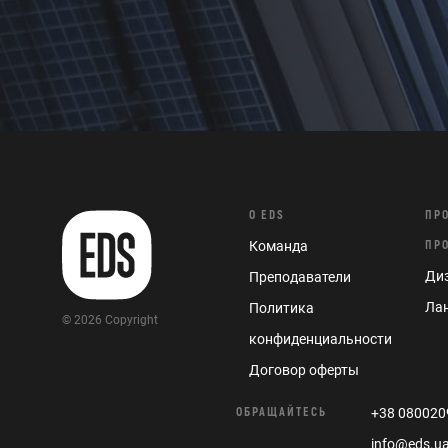
О EDS
ПР
Команда
ПР
Диз
Преподаватели
Ла
Политика
© 2026 Copyright
конфиденциальности
Договор оферты
ОБРАЩАЙТЕСЬ
+38 080020
info@eds.u