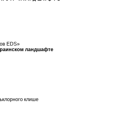
ков EDS»
украинском ландшафте
льклорного клише