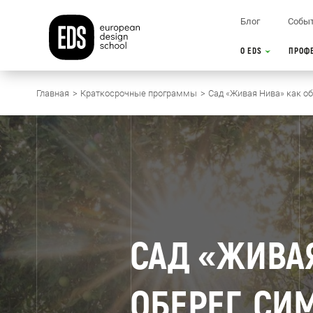
Блог
Собы
О EDS
ПРОФ
Главная
Краткосрочные программы
Сад «Живая Нива» как о
САД «ЖИВАЯ
ОБЕРЕГ. С