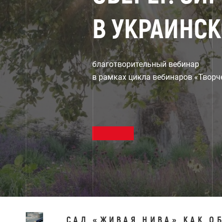
В УКРАИНС
благотворительный вебинар
в рамках цикла вебинаров «Творч
САД «ЖИВАЯ НИВА» КАК О