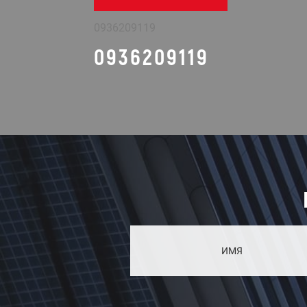
0936209119
0936209119