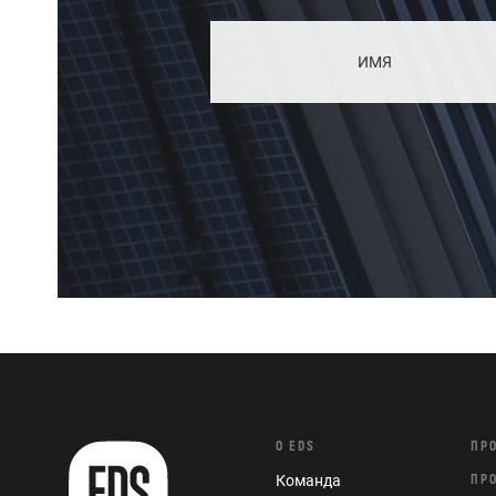
О EDS
ПР
Команда
ПР