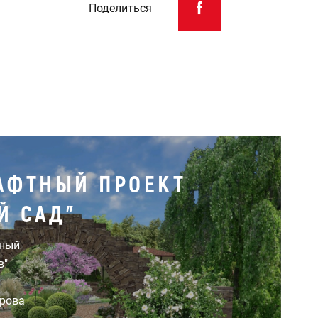
Поделиться
АФТНЫЙ ПРОЕКТ
Й САД"
тный
в"
арова