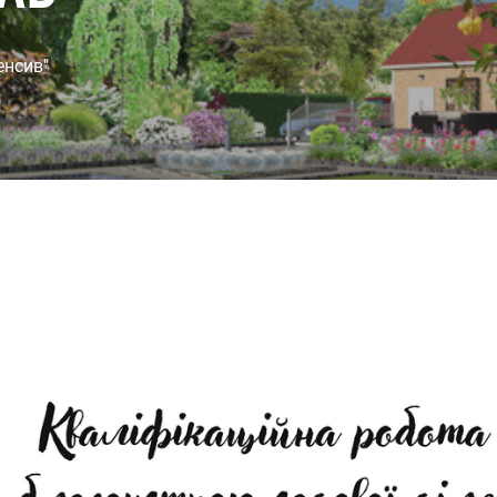
енсив"