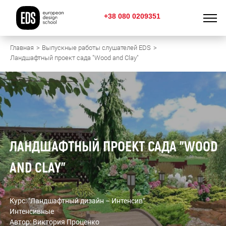
+38 080 0209351
Главная
Выпускные работы слушателей EDS
Ландшафтный проект сада "Wood and Clay"
ЛАНДШАФТНЫЙ ПРОЕКТ САДА "WOOD
AND CLAY"
Курс: "Ландшафтный дизайн – Интенсив"
Интенсивные
Автор: Виктория Проценко