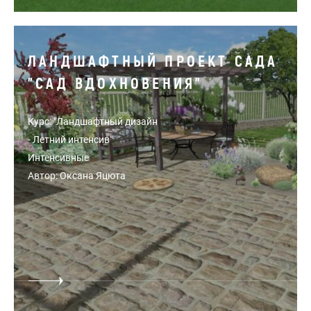
ЛАНДШАФТНЫЙ ПРОЕКТ САДА
"САД ВДОХНОВЕНИЯ"
Курс: "Ландшафтный дизайн
- Летний интенсив"
Интенсивные
Автор: Оксана Яцюта