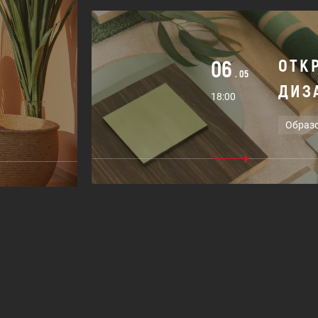
06
ОТК
. 05
ДИЗ
18:00
Образ