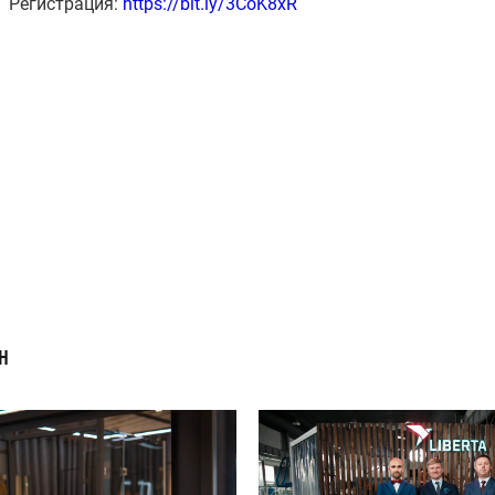
Регистрация:
https://bit.ly/3CoK8xR
Н