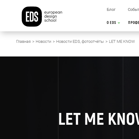
Блог
Собы
О EDS
ПРОФ
Главная
Новости
Новости EDS, фотоотчёты
LET ME KNOW
LET ME KN